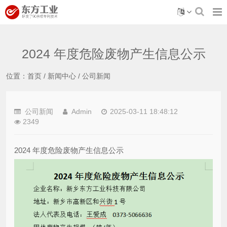
2024 年度危险废物产生信息公示
位置：
首页
/
新闻中心
/
公司新闻
公司新闻
Admin
2025-03-11 18:48:12
2349
2024 年度危险废物产生信息公示